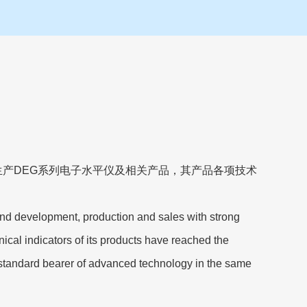
产DEG系列电子水平仪及相关产品，其产品各项技术
 and development, production and sales with strong
hnical indicators of its products have reached the
 standard bearer of advanced technology in the same