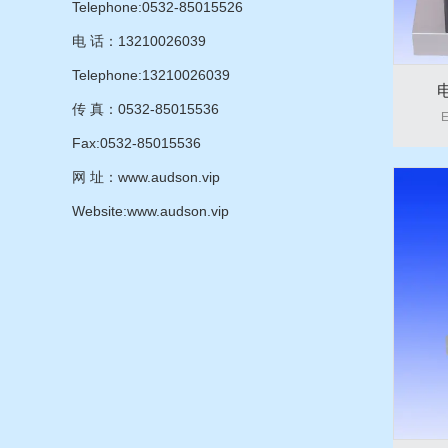
Telephone:0532-85015526
电 话：13210026039
Telephone:13210026039
传 真：0532-85015536
E
Fax:0532-85015536
网 址：www.audson.vip
Website:www.audson.vip