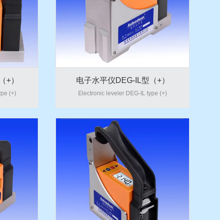
（+）
电子水平仪DEG-IL型（+）
ype (+)
Electronic leveler DEG-IL type (+)