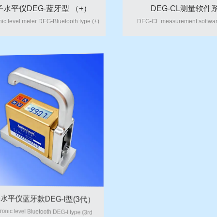
子水平仪DEG-蓝牙型 （+）
DEG-CL测量软件
nic level meter DEG-Bluetooth type (+)
DEG-CL measurement softwar
水平仪蓝牙款DEG-I型(3代）
电子水平仪蓝牙款DEG-II
ronic level Bluetooth DEG-I type (3rd
Electronic level Bluetooth DEG-I