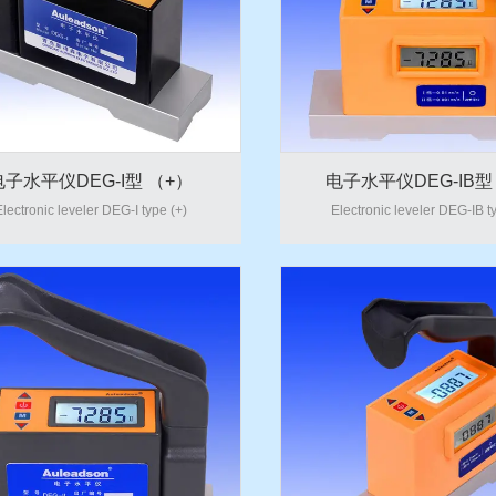
电子水平仪DEG-I型 （+）
电子水平仪DEG-IB型
lectronic leveler DEG-I type (+)
Electronic leveler DEG-IB t