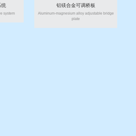
系统
铝镁合金可调桥板
e system
Aluminum-magnesium alloy adjustable bridge
plate
型(3代）
电子水平仪蓝牙款DEG-IL型(3代）
I type (3rd
Electronic level Bluetooth DEG-IL type (3rd